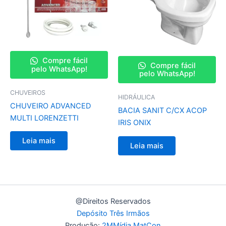
Compre fácil
Compre fácil
pelo WhatsApp!
pelo WhatsApp!
CHUVEIROS
HIDRÁULICA
CHUVEIRO ADVANCED
BACIA SANIT C/CX ACOP
MULTI LORENZETTI
IRIS ONIX
Leia mais
Leia mais
@Direitos Reservados
Depósito Três Irmãos
Produção:
2MMídia MatCon